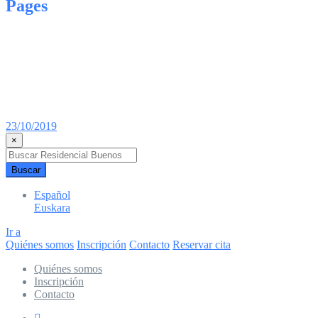
Pages
23/10/2019
×
Buscar
Español
Euskara
Ir a
Quiénes somos
Inscripción
Contacto
Reservar cita
Quiénes somos
Inscripción
Contacto