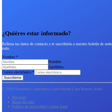
¿Quiéres estar informado?
Rellena tus datos de contacto y te suscribirás a nuestro boletín de not
todo.
Nombre
*
Nombre
Apellidos
Correo electrónico
*
Suscribirme
© 2020 Sociedad Cooperativa Galivivienda Casa Buenos Aires
Proyecto
Mapa del sitio
Política de privacidad y Aviso legal