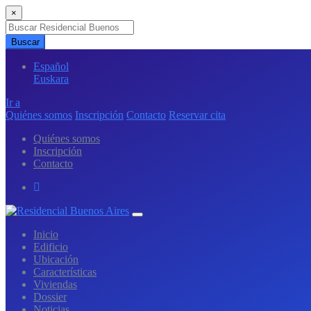
×
Buscar
Español
Euskara
Ir a
Quiénes somos
Inscripción
Contacto
Reservar cita
Quiénes somos
Inscripción
Contacto
Inicio
Edificio
Ubicación
Características
Viviendas
Dossier
Noticias