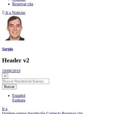
Reservar cita
Ir a Noticias
Sergio
Header v2
19/09/2019
×
Buscar
Español
Euskara
Ir a
Quiénes somos
Inscripción
Contacto
Reservar cita