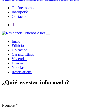
Quiénes somos
Inscripción
Contacto
Inicio
Edificio
Ubicación
Características
Viviendas
Dossier
Noticias
Reservar cita
¿Quiéres estar informado?
Rellena tus datos de contacto y te suscribirás a nuestro boletín de
noticias, para que estés informado de todo.
Nombre
*