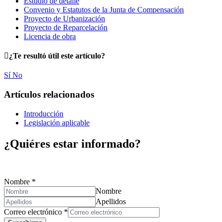
Estudio de detalle
Convenio y Estatutos de la Junta de Compensación
Proyecto de Urbanización
Proyecto de Reparcelación
Licencia de obra
¿Te resultó útil este artículo?
Sí
No
Artículos relacionados
Introducción
Legislación aplicable
¿Quiéres estar informado?
Rellena tus datos de contacto y te suscribirás a nuestro boletín de not
Nombre
*
Nombre
Apellidos
Correo electrónico
*