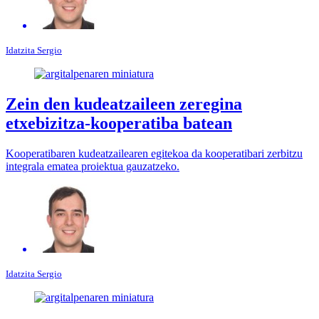
Idatzita
Sergio
Zein den kudeatzaileen zeregina
etxebizitza-kooperatiba batean
Kooperatibaren kudeatzailearen egitekoa da kooperatibari zerbitzu
integrala ematea proiektua gauzatzeko.
Idatzita
Sergio