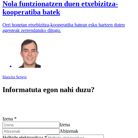
Nola funtzionatzen duen etxebizitza-
kooperatiba batek
Orri honetan etxebizitza-kooperatiba batean esku hartzen duten
agenteak zerrendatuko ditugu.
Idatzita
Sergio
Informatuta egon nahi duzu?
Bete zure harremanetarako datuak eta gure berri-buletinean
harpidetuko zara, guztiaren berri izan dezazun.
Izena
*
Izena
Abizenak
Helbide elektronikoa
*