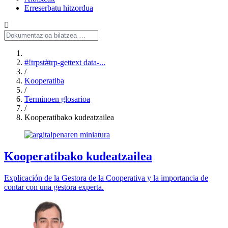
Erreserbatu hitzordua
#!trpst#trp-gettext data-...
/
Kooperatiba
/
Terminoen glosarioa
/
Kooperatibako kudeatzailea
Kooperatibako kudeatzailea
Explicación de la Gestora de la Cooperativa y la importancia de
contar con una gestora experta.