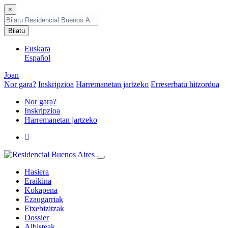
×
Bilatu
Euskara
Español
Joan
Nor gara?
Inskripzioa
Harremanetan jartzeko
Erreserbatu hitzordua
Nor gara?
Inskripzioa
Harremanetan jartzeko
Hasiera
Eraikina
Kokapena
Ezaugarriak
Etxebizitzak
Dossier
Albisteak